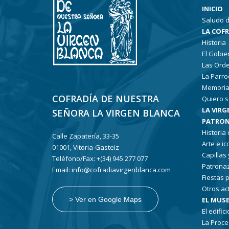
INICIO
Saludo d
LA COF
Historia
El Gobie
Las Ord
La Parro
Memoria
COFRADÍA DE NUESTRA
Quiero s
LA VIRG
SEÑORA LA VIRGEN BLANCA
PATRON
Historia
Calle Zapatería, 33-35
Arte e i
01001, Vitoria-Gasteiz
Capillas
Teléfono/Fax: +(34) 945 277 077
Patronaz
Email: info@cofradiavirgenblanca.com
Fiestas 
Otros ac
EL MUSE
> Ver en Google Maps
El edifici
La Proce