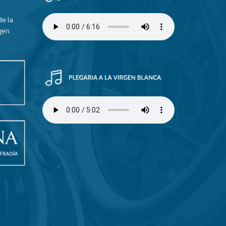
de la
gen