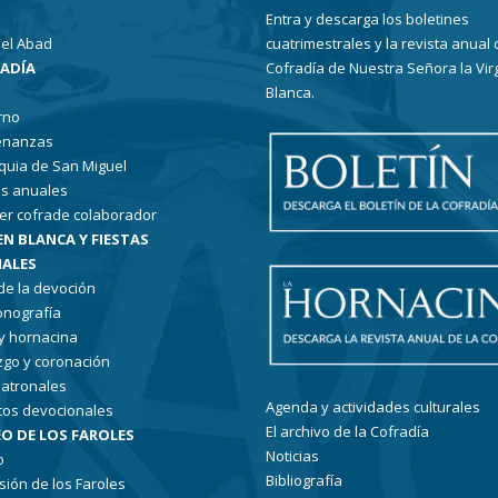
Entra y descarga los boletines
el Abad
cuatrimestrales y la revista anual 
RADÍA
Cofradía de Nuestra Señora la Vir
Blanca.
rno
enanzas
quia de San Miguel
s anuales
er cofrade colaborador
EN BLANCA Y FIESTAS
ALES
 de la devoción
conografía
 y hornacina
go y coronación
patronales
Agenda y actividades culturales
tos devocionales
El archivo de la Cofradía
O DE LOS FAROLES
Noticias
o
Bibliografía
sión de los Faroles