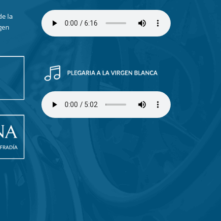
de la
gen