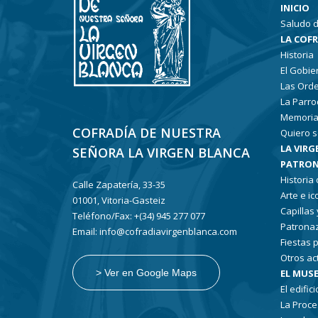
INICIO
Saludo d
LA COF
Historia
El Gobie
Las Ord
La Parro
Memoria
COFRADÍA DE NUESTRA
Quiero s
LA VIRG
SEÑORA LA VIRGEN BLANCA
PATRON
Historia
Calle Zapatería, 33-35
Arte e i
01001, Vitoria-Gasteiz
Capillas
Teléfono/Fax: +(34) 945 277 077
Patronaz
Email: info@cofradiavirgenblanca.com
Fiestas 
Otros ac
EL MUSE
> Ver en Google Maps
El edifici
La Proce