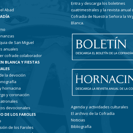
Entra y descarga los boletines
el Abad
cuatrimestrales y la revista anual 
RADÍA
Cofradía de Nuestra Señora la Vir
Blanca.
rno
enanzas
quia de San Miguel
s anuales
er cofrade colaborador
EN BLANCA Y FIESTAS
ALES
 de la devoción
conografía
 y hornacina
go y coronación
patronales
Agenda y actividades culturales
tos devocionales
El archivo de la Cofradía
O DE LOS FAROLES
Noticias
o
Bibliografía
sión de los Faroles