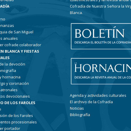
RADÍA
Cofradía de Nuestra Señora la Vir
Blanca.
rno
enanzas
quia de San Miguel
s anuales
er cofrade colaborador
EN BLANCA Y FIESTAS
ALES
 de la devoción
conografía
 y hornacina
go y coronación
patronales
Agenda y actividades culturales
tos devocionales
El archivo de la Cofradía
O DE LOS FAROLES
Noticias
o
Bibliografía
sión de los Faroles
entos procesionales
er portador