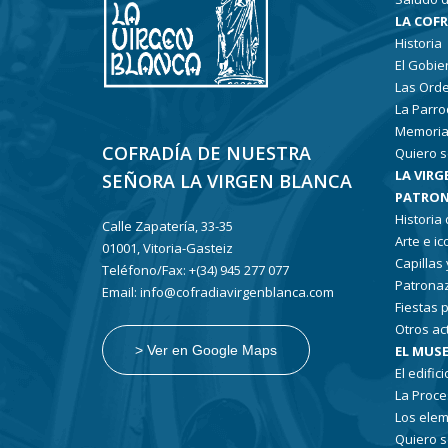
LA COF
Historia
El Gobie
Las Ord
La Parro
Memoria
COFRADÍA DE NUESTRA
Quiero s
LA VIRG
SEÑORA LA VIRGEN BLANCA
PATRON
Historia
Calle Zapatería, 33-35
Arte e i
01001, Vitoria-Gasteiz
Capillas
Teléfono/Fax: +(34) 945 277 077
Patronaz
Email: info@cofradiavirgenblanca.com
Fiestas 
Otros ac
EL MUSE
> Ver en Google Maps
El edifici
La Proce
Los elem
Quiero s