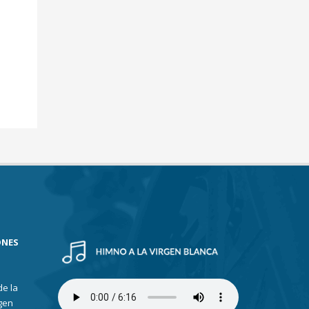
ONES
de la
gen