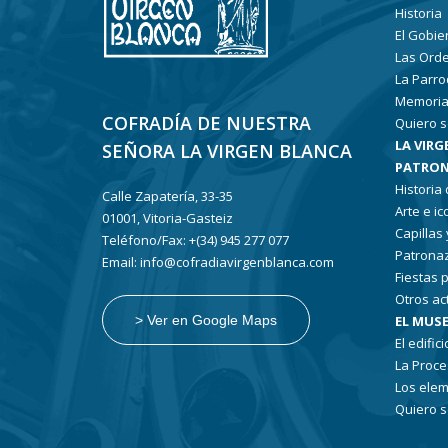
Historia
El Gobie
Las Ord
La Parro
Memoria
COFRADÍA DE NUESTRA
Quiero s
LA VIRG
SEÑORA LA VIRGEN BLANCA
PATRON
Historia
Calle Zapatería, 33-35
Arte e i
01001, Vitoria-Gasteiz
Capillas
Teléfono/Fax: +(34) 945 277 077
Patronaz
Email: info@cofradiavirgenblanca.com
Fiestas 
Otros ac
EL MUSE
> Ver en Google Maps
El edifici
La Proce
Los elem
Quiero s