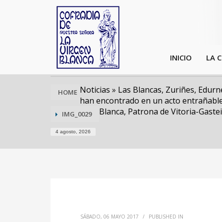
INICIO
LA 
Noticias
»
Las Blancas, Zuriñes, Edurne
HOME
han encontrado en un acto entrañable
Blanca, Patrona de Vitoria-Gaste
IMG_0029
4 agosto, 2026
SÁBADO, 06 MAYO 2017
/
PUBLISHED IN