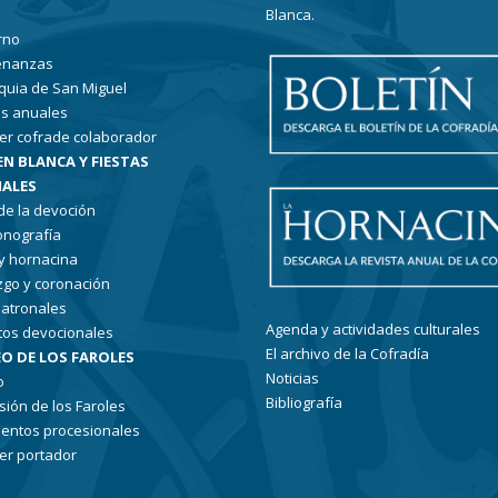
Blanca.
rno
enanzas
quia de San Miguel
s anuales
er cofrade colaborador
EN BLANCA Y FIESTAS
ALES
 de la devoción
conografía
 y hornacina
go y coronación
patronales
Agenda y actividades culturales
tos devocionales
El archivo de la Cofradía
O DE LOS FAROLES
Noticias
o
Bibliografía
sión de los Faroles
entos procesionales
er portador