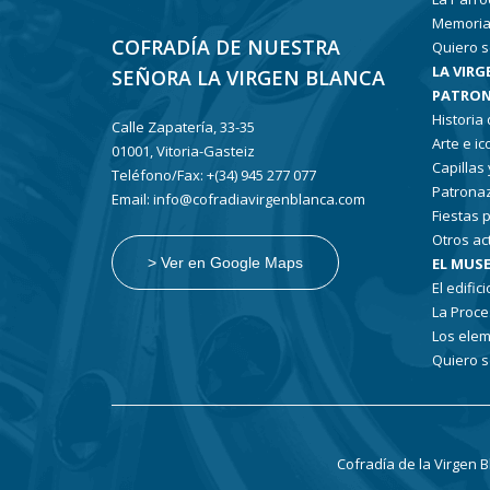
Memoria
COFRADÍA DE NUESTRA
Quiero s
LA VIRG
SEÑORA LA VIRGEN BLANCA
PATRON
Historia
Calle Zapatería, 33-35
Arte e i
01001, Vitoria-Gasteiz
Capillas
Teléfono/Fax: +(34) 945 277 077
Patronaz
Email: info@cofradiavirgenblanca.com
Fiestas 
Otros ac
EL MUSE
> Ver en Google Maps
El edifici
La Proce
Los elem
Quiero s
Cofradía de la Virgen 