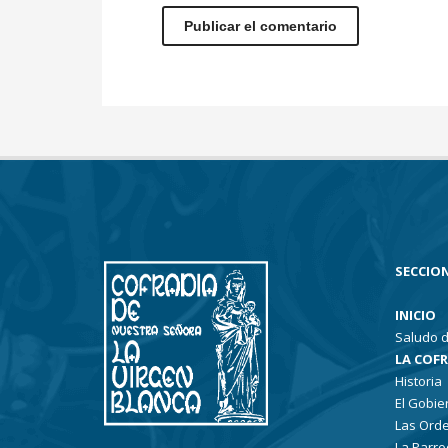
SECCION
INICIO
Saludo d
LA COF
Historia
El Gobie
Las Ord
La Parro