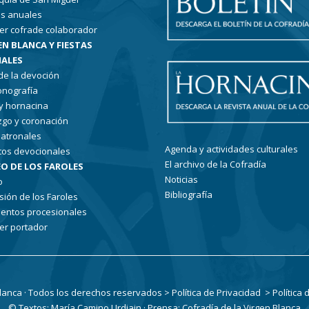
s anuales
er cofrade colaborador
EN BLANCA Y FIESTAS
ALES
 de la devoción
conografía
 y hornacina
go y coronación
patronales
Agenda y actividades culturales
tos devocionales
El archivo de la Cofradía
O DE LOS FAROLES
Noticias
o
Bibliografía
sión de los Faroles
entos procesionales
er portador
Blanca · Todos los derechos reservados
> Política de Privacidad
> Política
© Textos: María Camino Urdiain · Prensa: Cofradía de la Virgen Blanca