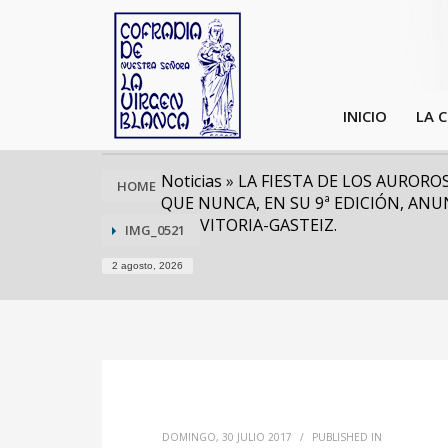
INICIO
LA 
Noticias
»
LA FIESTA DE LOS AUROR
HOME
QUE NUNCA, EN SU 9ª EDICIÓN, ANUN
VITORIA-GASTEIZ.
IMG_0521
2 agosto, 2026
DOMINGO, 30 JULIO 2017
/
PUBLISHED IN