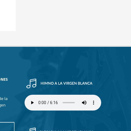
ONES
de la
gen