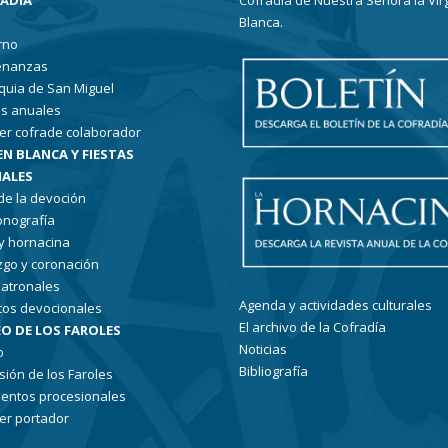
RADÍA
Cofradía de Nuestra Señora la Vir
Blanca.
rno
enanzas
quia de San Miguel
s anuales
er cofrade colaborador
EN BLANCA Y FIESTAS
ALES
 de la devoción
conografía
 y hornacina
go y coronación
patronales
Agenda y actividades culturales
tos devocionales
El archivo de la Cofradía
O DE LOS FAROLES
Noticias
o
Bibliografía
sión de los Faroles
entos procesionales
er portador