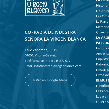
LA COF
Historia
El Gobie
Las Ord
La Parro
Memoria
COFRADÍA DE NUESTRA
Quiero s
LA VIRG
SEÑORA LA VIRGEN BLANCA
PATRON
Historia
Calle Zapatería, 33-35
Arte e i
01001, Vitoria-Gasteiz
Capillas
Teléfono/Fax: +(34) 945 277 077
Patronaz
Email: info@cofradiavirgenblanca.com
Fiestas 
Otros ac
EL MUSE
> Ver en Google Maps
El edifici
La Proce
Los elem
Quiero s