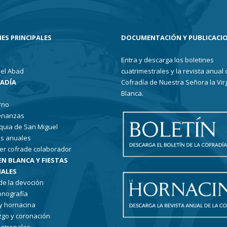
ES PRINCIPALES
DOCUMENTACIÓN Y PUBLICACI
Entra y descarga los boletines
el Abad
cuatrimestrales y la revista anual 
RADÍA
Cofradía de Nuestra Señora la Vir
Blanca.
rno
enanzas
quia de San Miguel
s anuales
er cofrade colaborador
EN BLANCA Y FIESTAS
ALES
 de la devoción
conografía
 y hornacina
go y coronación