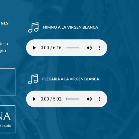
ONES
de la
gen