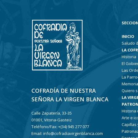
SECCION
INICIO
Saludo d
LA COF
Historia
El Gobie
Las Ord
La Parro
Memoria
COFRADÍA DE NUESTRA
Quiero s
LA VIRG
SEÑORA LA VIRGEN BLANCA
PATRON
Historia
Calle Zapatería, 33-35
Arte e i
01001, Vitoria-Gasteiz
Capillas
Teléfono/Fax: +(34) 945 277 077
Patronaz
Email: info@cofradiavirgenblanca.com