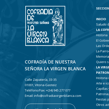
SECCION
INICIO
Saludo d
LA COF
Historia
El Gobie
Las Ord
La Parro
Memoria
COFRADÍA DE NUESTRA
Quiero s
LA VIRG
SEÑORA LA VIRGEN BLANCA
PATRON
Historia
Calle Zapatería, 33-35
Arte e i
01001, Vitoria-Gasteiz
Capillas
Teléfono/Fax: +(34) 945 277 077
Patronaz
Email: info@cofradiavirgenblanca.com
Fiestas 
Otros ac