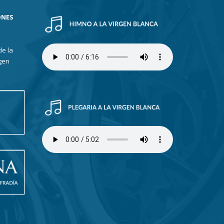
ONES
de la
gen