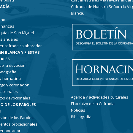
el Abad
cuatrimestrales y la revista anual 
RADÍA
Cofradía de Nuestra Señora la Vir
Blanca.
rno
enanzas
quia de San Miguel
s anuales
er cofrade colaborador
EN BLANCA Y FIESTAS
ALES
 de la devoción
conografía
 y hornacina
go y coronación
patronales
Agenda y actividades culturales
tos devocionales
El archivo de la Cofradía
O DE LOS FAROLES
Noticias
o
Bibliografía
sión de los Faroles
entos procesionales
er portador