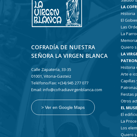
Saludo d
LA COF
Historia
El Gobie
Las Ord
La Parro
Memoria
COFRADÍA DE NUESTRA
Quiero s
LA VIRG
SEÑORA LA VIRGEN BLANCA
PATRON
Historia
Calle Zapatería, 33-35
Arte e i
01001, Vitoria-Gasteiz
Capillas
Teléfono/Fax: +(34) 945 277 077
Patronaz
Email: info@cofradiavirgenblanca.com
Fiestas 
Otros ac
EL MUSE
> Ver en Google Maps
El edifici
La Proce
Los elem
Quiero s