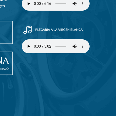
de la
gen