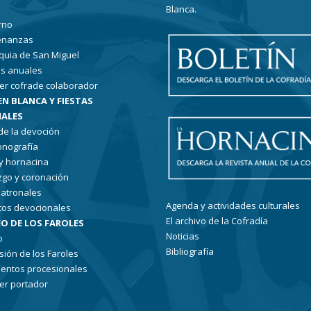
Blanca.
rno
enanzas
quia de San Miguel
s anuales
er cofrade colaborador
EN BLANCA Y FIESTAS
ALES
 de la devoción
conografía
 y hornacina
go y coronación
patronales
Agenda y actividades culturales
tos devocionales
El archivo de la Cofradía
O DE LOS FAROLES
Noticias
o
Bibliografía
sión de los Faroles
entos procesionales
er portador