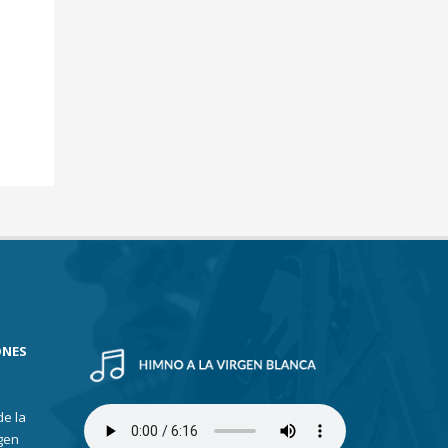
ONES
de la
gen