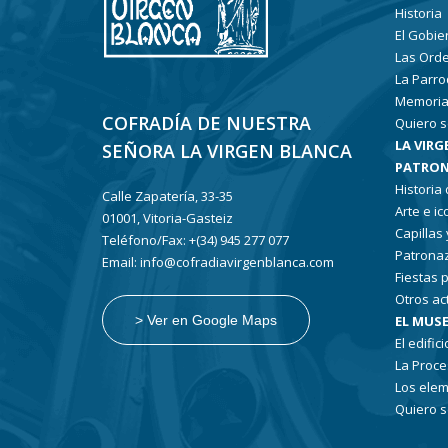
Historia
El Gobie
Las Ord
La Parro
Memoria
COFRADÍA DE NUESTRA
Quiero s
LA VIRG
SEÑORA LA VIRGEN BLANCA
PATRON
Historia
Calle Zapatería, 33-35
Arte e i
01001, Vitoria-Gasteiz
Capillas
Teléfono/Fax: +(34) 945 277 077
Patronaz
Email: info@cofradiavirgenblanca.com
Fiestas 
Otros ac
EL MUSE
> Ver en Google Maps
El edifici
La Proce
Los elem
Quiero s