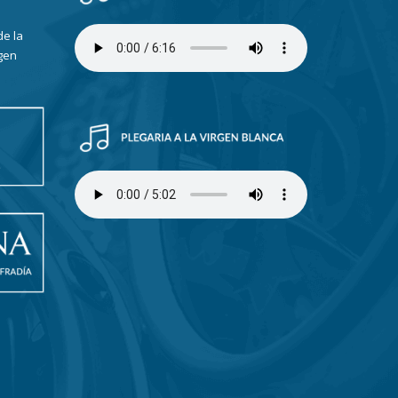
de la
gen