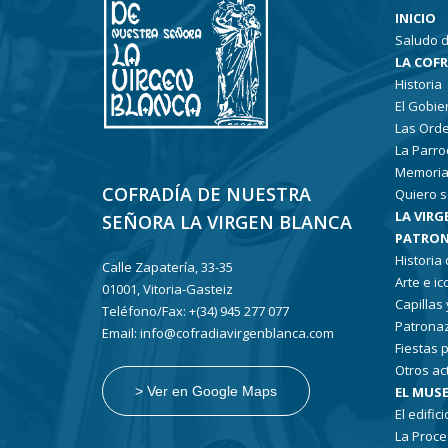
INICIO
Saludo d
LA COF
Historia
El Gobie
Las Ord
La Parro
Memoria
COFRADÍA DE NUESTRA
Quiero s
LA VIRG
SEÑORA LA VIRGEN BLANCA
PATRON
Historia
Calle Zapatería, 33-35
Arte e i
01001, Vitoria-Gasteiz
Capillas
Teléfono/Fax: +(34) 945 277 077
Patronaz
Email: info@cofradiavirgenblanca.com
Fiestas 
Otros ac
EL MUSE
> Ver en Google Maps
El edifici
La Proce