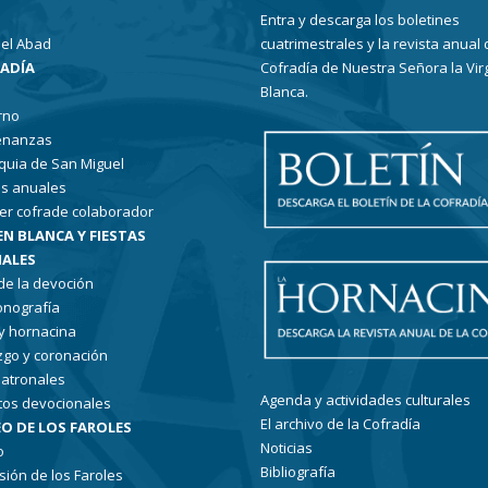
Entra y descarga los boletines
el Abad
cuatrimestrales y la revista anual 
RADÍA
Cofradía de Nuestra Señora la Vir
Blanca.
rno
enanzas
quia de San Miguel
s anuales
er cofrade colaborador
EN BLANCA Y FIESTAS
ALES
 de la devoción
conografía
 y hornacina
go y coronación
patronales
Agenda y actividades culturales
tos devocionales
El archivo de la Cofradía
O DE LOS FAROLES
Noticias
o
Bibliografía
sión de los Faroles