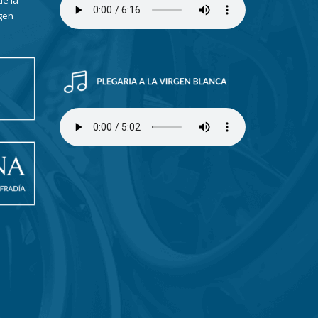
de la
gen