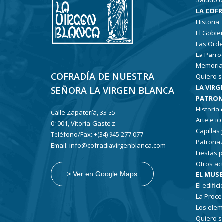
Saludo d
LA COF
Historia
El Gobie
Las Ord
La Parro
Memoria
COFRADÍA DE NUESTRA
Quiero s
LA VIRG
SEÑORA LA VIRGEN BLANCA
PATRON
Historia
Calle Zapatería, 33-35
Arte e i
01001, Vitoria-Gasteiz
Capillas
Teléfono/Fax: +(34) 945 277 077
Patronaz
Email: info@cofradiavirgenblanca.com
Fiestas 
Otros ac
EL MUSE
> Ver en Google Maps
El edifici
La Proce
Los elem
Quiero s