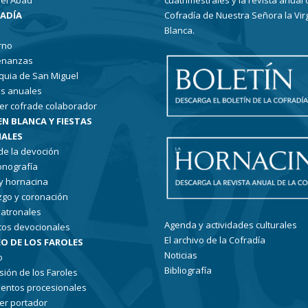
el Abad
cuatrimestrales y la revista anual 
RADÍA
Cofradía de Nuestra Señora la Vir
Blanca.
rno
enanzas
quia de San Miguel
s anuales
er cofrade colaborador
EN BLANCA Y FIESTAS
ALES
 de la devoción
conografía
 y hornacina
go y coronación
patronales
Agenda y actividades culturales
tos devocionales
El archivo de la Cofradía
O DE LOS FAROLES
Noticias
o
Bibliografía
sión de los Faroles
entos procesionales
er portador