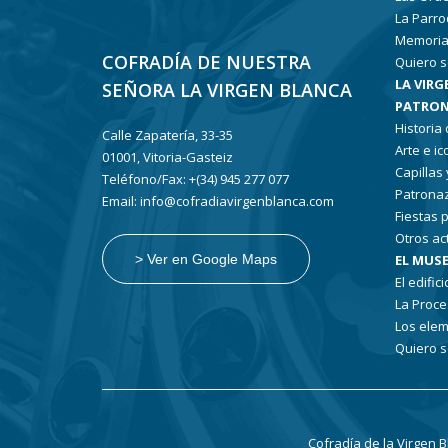
La Parro
Memoria
COFRADÍA DE NUESTRA
Quiero s
LA VIRG
SEÑORA LA VIRGEN BLANCA
PATRON
Historia
Calle Zapatería, 33-35
Arte e i
01001, Vitoria-Gasteiz
Capillas
Teléfono/Fax: +(34) 945 277 077
Patronaz
Email: info@cofradiavirgenblanca.com
Fiestas 
Otros ac
EL MUSE
> Ver en Google Maps
El edifici
La Proce
Los elem
Quiero s
Cofradía de la Virgen 