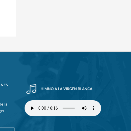
ONES
de la
gen