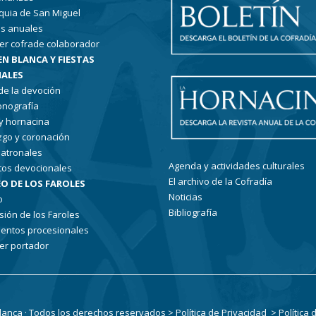
quia de San Miguel
s anuales
er cofrade colaborador
EN BLANCA Y FIESTAS
ALES
 de la devoción
conografía
 y hornacina
go y coronación
patronales
Agenda y actividades culturales
tos devocionales
El archivo de la Cofradía
O DE LOS FAROLES
Noticias
o
Bibliografía
sión de los Faroles
entos procesionales
er portador
Blanca · Todos los derechos reservados
> Política de Privacidad
> Política