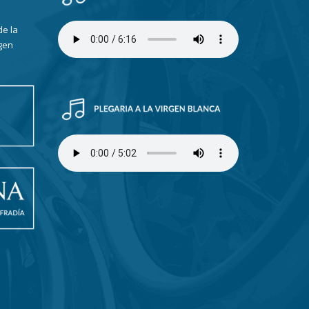
de la
gen