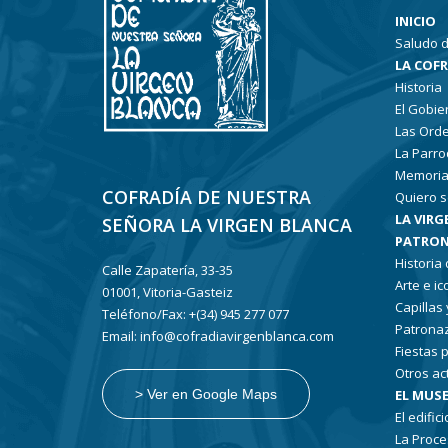
INICIO
Saludo d
LA COF
Historia
El Gobie
Las Ord
La Parro
Memoria
COFRADÍA DE NUESTRA
Quiero s
LA VIRG
SEÑORA LA VIRGEN BLANCA
PATRON
Historia
Calle Zapatería, 33-35
Arte e i
01001, Vitoria-Gasteiz
Capillas
Teléfono/Fax: +(34) 945 277 077
Patronaz
Email: info@cofradiavirgenblanca.com
Fiestas 
Otros ac
EL MUSE
> Ver en Google Maps
El edifici
La Proce