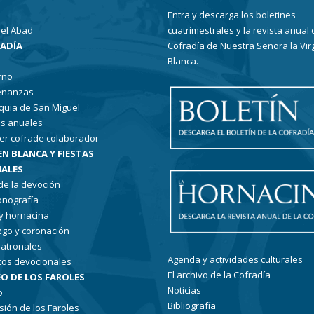
Entra y descarga los boletines
el Abad
cuatrimestrales y la revista anual 
RADÍA
Cofradía de Nuestra Señora la Vir
Blanca.
rno
enanzas
quia de San Miguel
s anuales
er cofrade colaborador
EN BLANCA Y FIESTAS
ALES
 de la devoción
conografía
 y hornacina
go y coronación
patronales
Agenda y actividades culturales
tos devocionales
El archivo de la Cofradía
O DE LOS FAROLES
Noticias
o
Bibliografía
sión de los Faroles