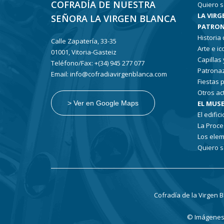
COFRADÍA DE NUESTRA
Quiero s
LA VIRG
SEÑORA LA VIRGEN BLANCA
PATRON
Historia
Calle Zapatería, 33-35
Arte e i
01001, Vitoria-Gasteiz
Capillas
Teléfono/Fax: +(34) 945 277 077
Patronaz
Email: info@cofradiavirgenblanca.com
Fiestas 
Otros ac
EL MUSE
> Ver en Google Maps
El edifici
La Proce
Los elem
Quiero s
Cofradía de la Virgen 
© Imágenes: 