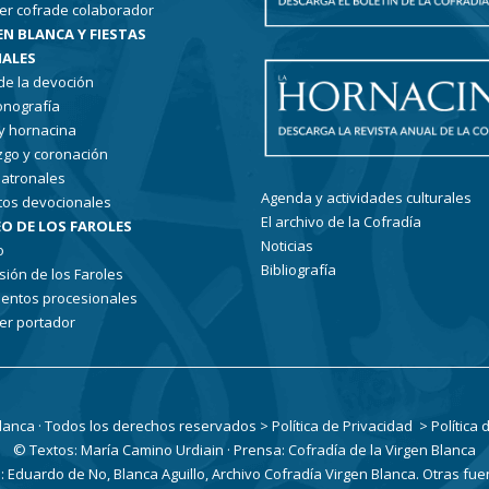
er cofrade colaborador
EN BLANCA Y FIESTAS
ALES
 de la devoción
conografía
 y hornacina
go y coronación
patronales
Agenda y actividades culturales
tos devocionales
El archivo de la Cofradía
O DE LOS FAROLES
Noticias
o
Bibliografía
sión de los Faroles
entos procesionales
er portador
Blanca · Todos los derechos reservados
> Política de Privacidad
> Política
© Textos: María Camino Urdiain · Prensa: Cofradía de la Virgen Blanca
Eduardo de No, Blanca Aguillo, Archivo Cofradía Virgen Blanca. Otras fue