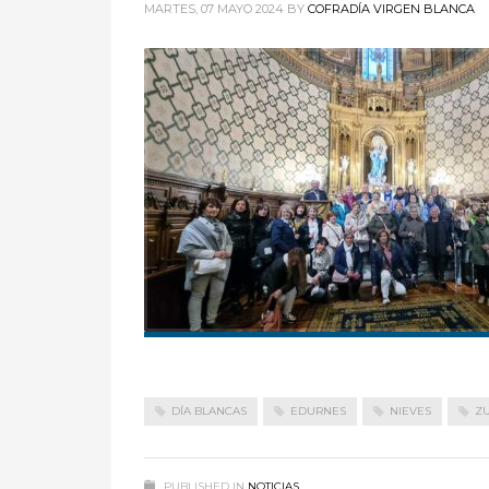
MARTES, 07 MAYO 2024
BY
COFRADÍA VIRGEN BLANCA
DÍA BLANCAS
EDURNES
NIEVES
Z
PUBLISHED IN
NOTICIAS