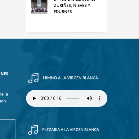
ZURIÑES, NIEVES Y
EDURNES
ONES
de la
gen