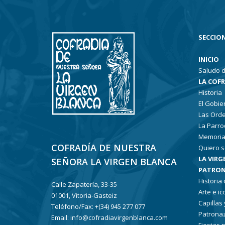
SECCION
INICIO
Saludo d
LA COF
Historia
El Gobie
Las Ord
La Parro
Memoria
COFRADÍA DE NUESTRA
Quiero s
LA VIRG
SEÑORA LA VIRGEN BLANCA
PATRON
Historia
Calle Zapatería, 33-35
Arte e i
01001, Vitoria-Gasteiz
Capillas
Teléfono/Fax: +(34) 945 277 077
Patronaz
Email: info@cofradiavirgenblanca.com