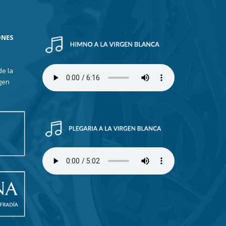
ONES
de la
gen