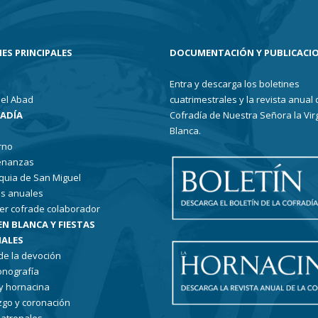
ES PRINCIPALES
DOCUMENTACIÓN Y PUBLICACI
Entra y descarga los boletines
el Abad
cuatrimestrales y la revista anual 
RADÍA
Cofradía de Nuestra Señora la Vir
Blanca.
rno
enanzas
quia de San Miguel
s anuales
er cofrade colaborador
EN BLANCA Y FIESTAS
ALES
 de la devoción
conografía
 y hornacina
go y coronación