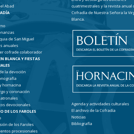
el Abad
cuatrimestrales y la revista anual 
RADÍA
Cofradía de Nuestra Señora la Vir
Blanca.
rno
enanzas
quia de San Miguel
s anuales
er cofrade colaborador
EN BLANCA Y FIESTAS
ALES
 de la devoción
conografía
 y hornacina
go y coronación
patronales
Agenda y actividades culturales
tos devocionales
El archivo de la Cofradía
O DE LOS FAROLES
Noticias
o
Bibliografía
sión de los Faroles
entos procesionales