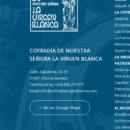
Saludo d
LA COF
Historia
El Gobie
Las Ord
La Parro
Memoria
COFRADÍA DE NUESTRA
Quiero s
LA VIRG
SEÑORA LA VIRGEN BLANCA
PATRON
Historia
Calle Zapatería, 33-35
Arte e i
01001, Vitoria-Gasteiz
Capillas
Teléfono/Fax: +(34) 945 277 077
Patronaz
Email: info@cofradiavirgenblanca.com
Fiestas 
Otros ac
EL MUSE
> Ver en Google Maps
El edifici
La Proce
Los elem