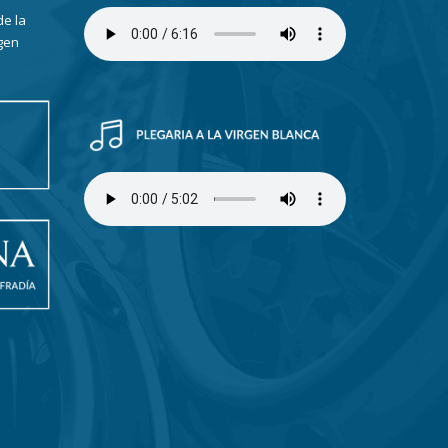
de la
gen