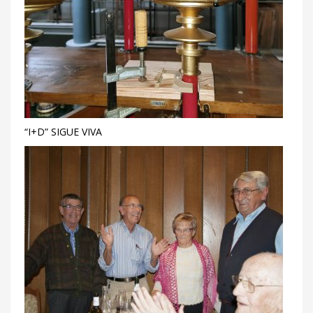
“I+D” SIGUE VIVA