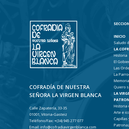
SECCION
INICIO
Saludo d
LA COF
Historia
El Gobie
Las Ord
La Parro
Memoria
COFRADÍA DE NUESTRA
Quiero s
LA VIRG
SEÑORA LA VIRGEN BLANCA
PATRON
Historia
Calle Zapatería, 33-35
Arte e i
01001, Vitoria-Gasteiz
Capillas
Teléfono/Fax: +(34) 945 277 077
Patronaz
Email: info@cofradiavirgenblanca.com