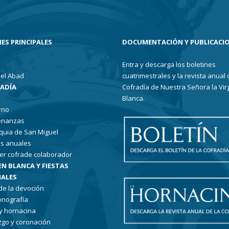
ES PRINCIPALES
DOCUMENTACIÓN Y PUBLICACI
Entra y descarga los boletines
el Abad
cuatrimestrales y la revista anual 
RADÍA
Cofradía de Nuestra Señora la Vir
Blanca.
rno
enanzas
quia de San Miguel
s anuales
er cofrade colaborador
EN BLANCA Y FIESTAS
ALES
 de la devoción
conografía
 y hornacina
go y coronación