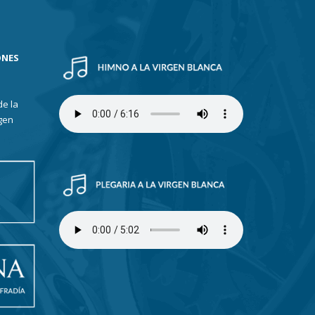
ONES
de la
gen