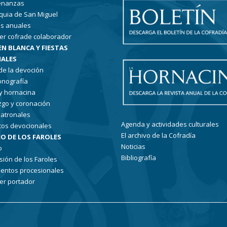
enanzas
quia de San Miguel
s anuales
er cofrade colaborador
EN BLANCA Y FIESTAS
ALES
 de la devoción
conografía
 y hornacina
go y coronación
patronales
Agenda y actividades culturales
tos devocionales
El archivo de la Cofradía
O DE LOS FAROLES
Noticias
o
Bibliografía
sión de los Faroles
entos procesionales
er portador