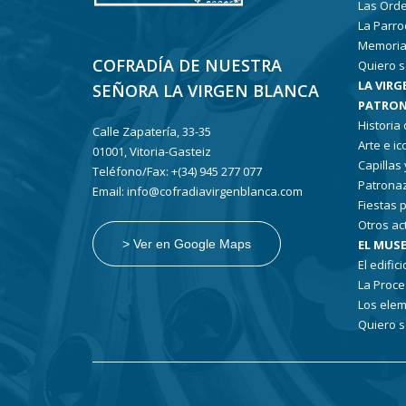
Las Ord
La Parro
Memoria
COFRADÍA DE NUESTRA
Quiero s
LA VIRG
SEÑORA LA VIRGEN BLANCA
PATRON
Historia
Calle Zapatería, 33-35
Arte e i
01001, Vitoria-Gasteiz
Capillas
Teléfono/Fax: +(34) 945 277 077
Patronaz
Email: info@cofradiavirgenblanca.com
Fiestas 
Otros ac
EL MUSE
> Ver en Google Maps
El edifici
La Proce
Los elem
Quiero s