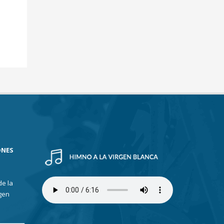
ONES
de la
gen