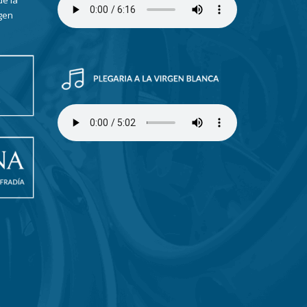
de la
gen