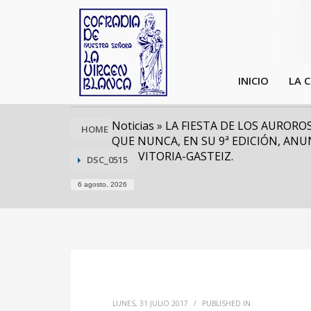
INICIO
LA 
Noticias
»
LA FIESTA DE LOS AUROR
HOME
QUE NUNCA, EN SU 9ª EDICIÓN, ANUN
VITORIA-GASTEIZ.
DSC_0515
6 agosto, 2026
LUNES, 31 JULIO 2017
/
PUBLISHED IN