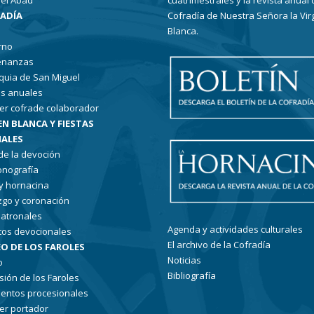
el Abad
cuatrimestrales y la revista anual 
RADÍA
Cofradía de Nuestra Señora la Vir
Blanca.
rno
enanzas
quia de San Miguel
s anuales
er cofrade colaborador
EN BLANCA Y FIESTAS
ALES
 de la devoción
conografía
 y hornacina
go y coronación
patronales
Agenda y actividades culturales
tos devocionales
El archivo de la Cofradía
O DE LOS FAROLES
Noticias
o
Bibliografía
sión de los Faroles
entos procesionales
er portador