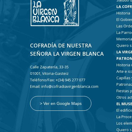
Saludo d
LA COF
Historia
El Gobie
Las Ord
La Parro
Memoria
COFRADÍA DE NUESTRA
Quiero s
LA VIRG
SEÑORA LA VIRGEN BLANCA
PATRON
Historia
Calle Zapatería, 33-35
Arte e i
01001, Vitoria-Gasteiz
Capillas
Teléfono/Fax: +(34) 945 277 077
Patronaz
Email: info@cofradiavirgenblanca.com
Fiestas 
Otros ac
EL MUSE
> Ver en Google Maps
El edifici
La Proce
Los elem
Quiero s