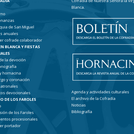
RADÍA
Cofradía de Nuestra Señora la Vir
Blanca.
rno
enanzas
quia de San Miguel
s anuales
er cofrade colaborador
EN BLANCA Y FIESTAS
ALES
 de la devoción
conografía
 y hornacina
go y coronación
patronales
Agenda y actividades culturales
tos devocionales
El archivo de la Cofradía
O DE LOS FAROLES
Noticias
o
Bibliografía
sión de los Faroles
entos procesionales
er portador