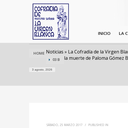
INICIO
LA 
Noticias
»
La Cofradía de la Virgen Blan
HOME
la muerte de Paloma Gómez B
03 B
3 agosto, 2026
SÁBADO, 25 MARZO 2017
/
PUBLISHED IN