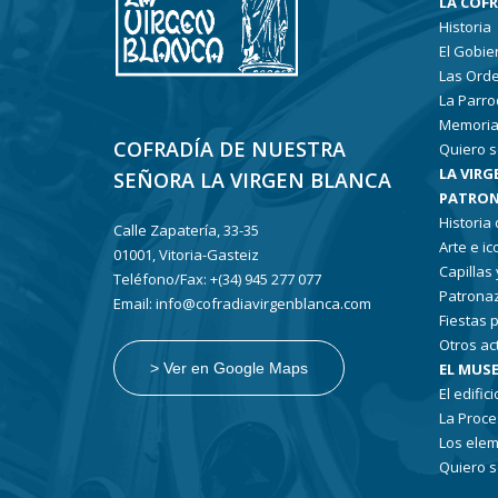
LA COF
Historia
El Gobie
Las Ord
La Parro
Memoria
COFRADÍA DE NUESTRA
Quiero s
LA VIRG
SEÑORA LA VIRGEN BLANCA
PATRON
Historia
Calle Zapatería, 33-35
Arte e i
01001, Vitoria-Gasteiz
Capillas
Teléfono/Fax: +(34) 945 277 077
Patronaz
Email: info@cofradiavirgenblanca.com
Fiestas 
Otros ac
EL MUSE
> Ver en Google Maps
El edifici
La Proce
Los elem
Quiero s