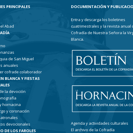
ES PRINCIPALES
DOCUMENTACIÓN Y PUBLICACI
Entra y descarga los boletines
el Abad
cuatrimestrales y la revista anual 
RADÍA
Cofradía de Nuestra Señora la Vir
Blanca.
rno
enanzas
quia de San Miguel
s anuales
er cofrade colaborador
EN BLANCA Y FIESTAS
ALES
 de la devoción
conografía
 y hornacina
go y coronación
patronales
Agenda y actividades culturales
tos devocionales
El archivo de la Cofradía
O DE LOS FAROLES