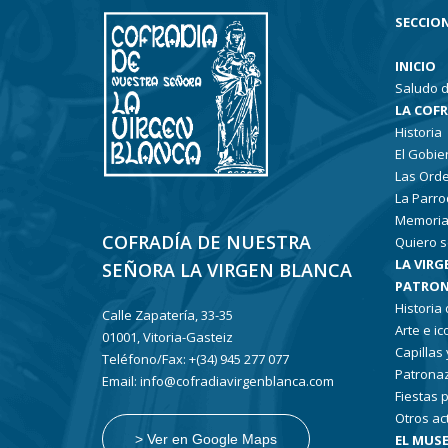
SECCION
INICIO
Saludo d
LA COF
Historia
El Gobie
Las Ord
La Parro
Memoria
COFRADÍA DE NUESTRA
Quiero s
LA VIRG
SEÑORA LA VIRGEN BLANCA
PATRON
Historia
Calle Zapatería, 33-35
Arte e i
01001, Vitoria-Gasteiz
Capillas
Teléfono/Fax: +(34) 945 277 077
Patronaz
Email: info@cofradiavirgenblanca.com
Fiestas 
Otros ac
EL MUSE
> Ver en Google Maps