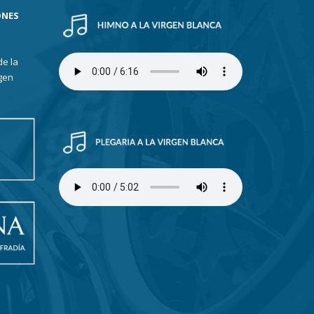
ONES
de la
gen