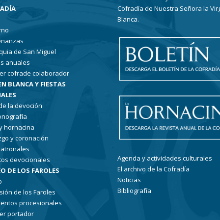
RADÍA
Cofradía de Nuestra Señora la Vir
Blanca.
rno
enanzas
quia de San Miguel
s anuales
er cofrade colaborador
EN BLANCA Y FIESTAS
ALES
 de la devoción
conografía
 y hornacina
go y coronación
patronales
Agenda y actividades culturales
tos devocionales
El archivo de la Cofradía
O DE LOS FAROLES
Noticias
o
Bibliografía
sión de los Faroles
entos procesionales
er portador