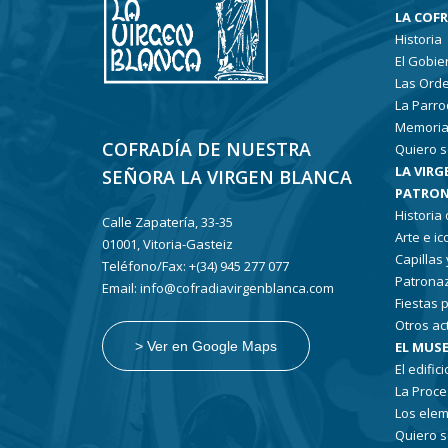
LA COF
Historia
El Gobie
Las Ord
La Parro
Memoria
COFRADÍA DE NUESTRA
Quiero s
LA VIRG
SEÑORA LA VIRGEN BLANCA
PATRON
Historia
Calle Zapatería, 33-35
Arte e i
01001, Vitoria-Gasteiz
Capillas
Teléfono/Fax: +(34) 945 277 077
Patronaz
Email: info@cofradiavirgenblanca.com
Fiestas 
Otros ac
EL MUSE
> Ver en Google Maps
El edifici
La Proce
Los elem
Quiero s