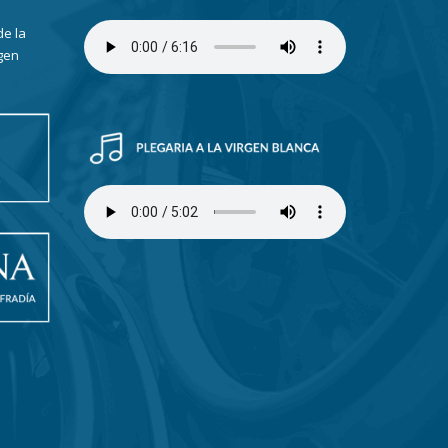
de la
gen