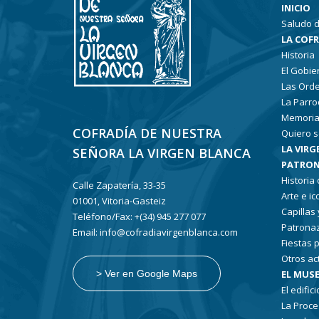
INICIO
Saludo d
LA COF
Historia
El Gobie
Las Ord
La Parro
Memoria
COFRADÍA DE NUESTRA
Quiero s
LA VIRG
SEÑORA LA VIRGEN BLANCA
PATRON
Historia
Calle Zapatería, 33-35
Arte e i
01001, Vitoria-Gasteiz
Capillas
Teléfono/Fax: +(34) 945 277 077
Patronaz
Email: info@cofradiavirgenblanca.com
Fiestas 
Otros ac
EL MUSE
> Ver en Google Maps
El edifici
La Proce