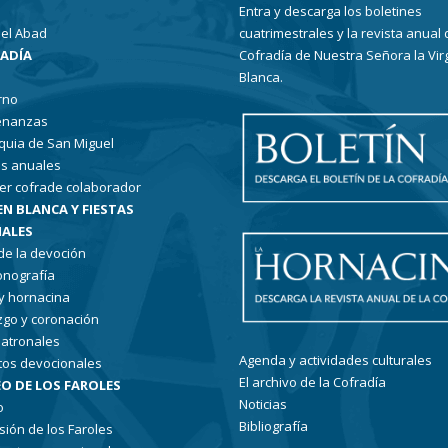
Entra y descarga los boletines
el Abad
cuatrimestrales y la revista anual 
RADÍA
Cofradía de Nuestra Señora la Vir
Blanca.
rno
enanzas
quia de San Miguel
s anuales
er cofrade colaborador
EN BLANCA Y FIESTAS
ALES
 de la devoción
conografía
 y hornacina
go y coronación
patronales
Agenda y actividades culturales
tos devocionales
El archivo de la Cofradía
O DE LOS FAROLES
Noticias
o
Bibliografía
sión de los Faroles