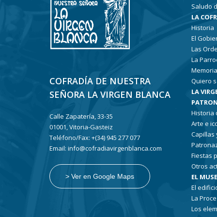
Saludo d
LA COF
Historia
El Gobie
Las Ord
La Parro
Memoria
COFRADÍA DE NUESTRA
Quiero s
LA VIRG
SEÑORA LA VIRGEN BLANCA
PATRON
Historia
Calle Zapatería, 33-35
Arte e i
01001, Vitoria-Gasteiz
Capillas
Teléfono/Fax: +(34) 945 277 077
Patronaz
Email: info@cofradiavirgenblanca.com
Fiestas 
Otros ac
EL MUSE
> Ver en Google Maps
El edifici
La Proce
Los elem