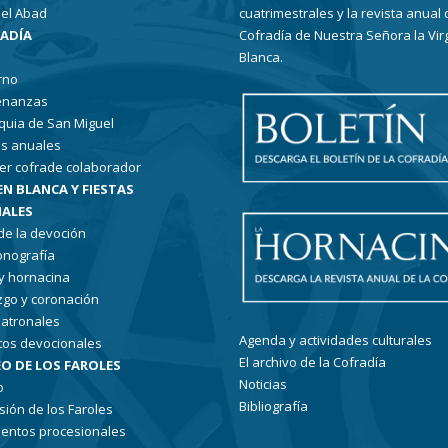
el Abad
cuatrimestrales y la revista anual 
RADÍA
Cofradía de Nuestra Señora la Vir
Blanca.
rno
enanzas
quia de San Miguel
s anuales
er cofrade colaborador
EN BLANCA Y FIESTAS
ALES
 de la devoción
conografía
 y hornacina
go y coronación
patronales
Agenda y actividades culturales
tos devocionales
El archivo de la Cofradía
O DE LOS FAROLES
Noticias
o
Bibliografía
sión de los Faroles
entos procesionales