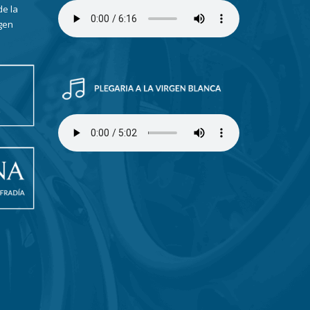
de la
gen