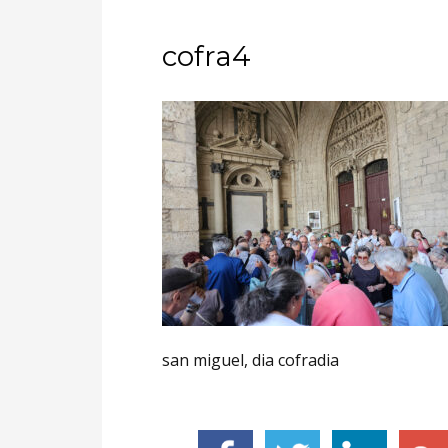
cofra4
san miguel, dia cofradia