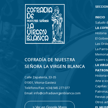
SECCION
INICIO
Saludo d
LA COF
Historia
El Gobie
Las Ord
La Parro
Memoria
COFRADÍA DE NUESTRA
Quiero s
LA VIRG
SEÑORA LA VIRGEN BLANCA
PATRON
Historia
Calle Zapatería, 33-35
Arte e i
01001, Vitoria-Gasteiz
Capillas
Teléfono/Fax: +(34) 945 277 077
Patronaz
Email: info@cofradiavirgenblanca.com
Fiestas 
Otros ac
EL MUSE
> Ver en Google Maps