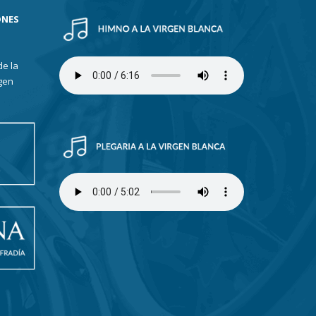
ONES
de la
gen