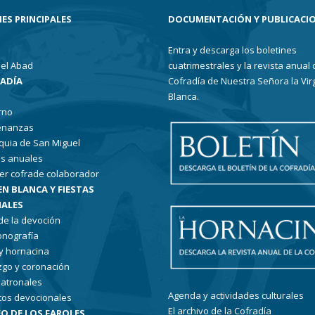
ES PRINCIPALES
DOCUMENTACIÓN Y PUBLICACI
Entra y descarga los boletines
el Abad
cuatrimestrales y la revista anual 
RADÍA
Cofradía de Nuestra Señora la Vir
Blanca.
rno
enanzas
quia de San Miguel
s anuales
er cofrade colaborador
EN BLANCA Y FIESTAS
ALES
 de la devoción
conografía
 y hornacina
go y coronación
patronales
Agenda y actividades culturales
tos devocionales
El archivo de la Cofradía
O DE LOS FAROLES