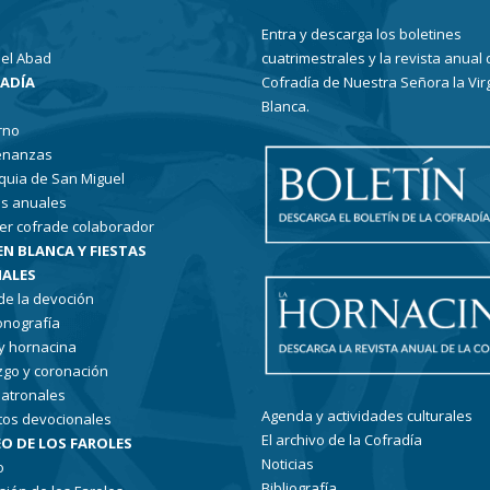
Entra y descarga los boletines
el Abad
cuatrimestrales y la revista anual 
RADÍA
Cofradía de Nuestra Señora la Vir
Blanca.
rno
enanzas
quia de San Miguel
s anuales
er cofrade colaborador
EN BLANCA Y FIESTAS
ALES
 de la devoción
conografía
 y hornacina
go y coronación
patronales
Agenda y actividades culturales
tos devocionales
El archivo de la Cofradía
O DE LOS FAROLES
Noticias
o
Bibliografía