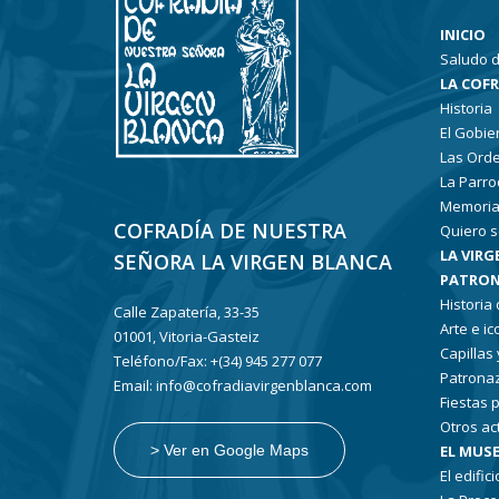
INICIO
Saludo d
LA COF
Historia
El Gobie
Las Ord
La Parro
Memoria
COFRADÍA DE NUESTRA
Quiero s
LA VIRG
SEÑORA LA VIRGEN BLANCA
PATRON
Historia
Calle Zapatería, 33-35
Arte e i
01001, Vitoria-Gasteiz
Capillas
Teléfono/Fax: +(34) 945 277 077
Patronaz
Email: info@cofradiavirgenblanca.com
Fiestas 
Otros ac
EL MUSE
> Ver en Google Maps
El edifici