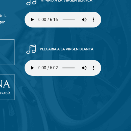
de la
gen