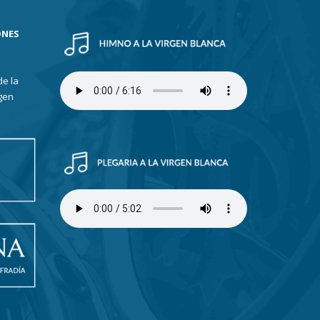
ONES
de la
gen