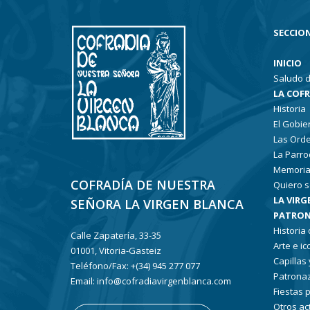
SECCION
INICIO
Saludo d
LA COF
Historia
El Gobie
Las Ord
La Parro
Memoria
COFRADÍA DE NUESTRA
Quiero s
LA VIRG
SEÑORA LA VIRGEN BLANCA
PATRON
Historia
Calle Zapatería, 33-35
Arte e i
01001, Vitoria-Gasteiz
Capillas
Teléfono/Fax: +(34) 945 277 077
Patronaz
Email: info@cofradiavirgenblanca.com
Fiestas 
Otros ac