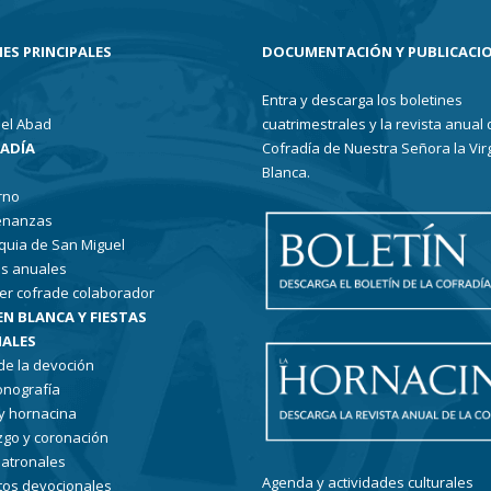
ES PRINCIPALES
DOCUMENTACIÓN Y PUBLICACI
Entra y descarga los boletines
el Abad
cuatrimestrales y la revista anual 
RADÍA
Cofradía de Nuestra Señora la Vir
Blanca.
rno
enanzas
quia de San Miguel
s anuales
er cofrade colaborador
EN BLANCA Y FIESTAS
ALES
 de la devoción
conografía
 y hornacina
go y coronación
patronales
Agenda y actividades culturales
tos devocionales