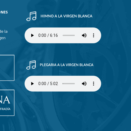
ONES
de la
gen