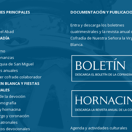
ES PRINCIPALES
DOCUMENTACIÓN Y PUBLICACI
Entra y descarga los boletines
el Abad
cuatrimestrales y la revista anual 
RADÍA
Cofradía de Nuestra Señora la Vir
Blanca.
rno
enanzas
quia de San Miguel
s anuales
er cofrade colaborador
EN BLANCA Y FIESTAS
ALES
 de la devoción
conografía
 y hornacina
go y coronación
patronales
Agenda y actividades culturales
tos devocionales