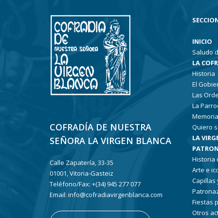
SECCION
INICIO
Saludo d
LA COF
Historia
El Gobie
Las Ord
La Parro
Memoria
COFRADÍA DE NUESTRA
Quiero s
LA VIRG
SEÑORA LA VIRGEN BLANCA
PATRON
Historia
Calle Zapatería, 33-35
Arte e i
01001, Vitoria-Gasteiz
Capillas
Teléfono/Fax: +(34) 945 277 077
Patronaz
Email: info@cofradiavirgenblanca.com
Fiestas 
Otros ac