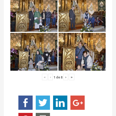
«
‹
›
»
1
de
8