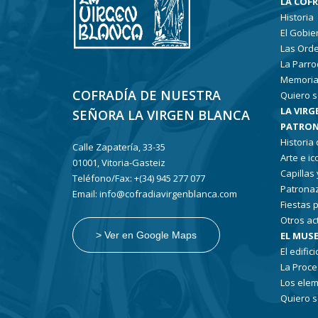
LA COF
Historia
El Gobie
Las Ord
La Parro
Memoria
COFRADÍA DE NUESTRA
Quiero s
LA VIRG
SEÑORA LA VIRGEN BLANCA
PATRON
Historia
Calle Zapatería, 33-35
Arte e i
01001, Vitoria-Gasteiz
Capillas
Teléfono/Fax: +(34) 945 277 077
Patronaz
Email: info@cofradiavirgenblanca.com
Fiestas 
Otros ac
EL MUSE
> Ver en Google Maps
El edifici
La Proce
Los elem
Quiero s