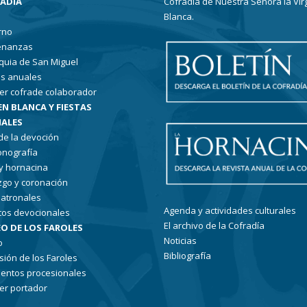
RADÍA
Cofradía de Nuestra Señora la Vir
Blanca.
rno
enanzas
quia de San Miguel
s anuales
er cofrade colaborador
EN BLANCA Y FIESTAS
ALES
 de la devoción
conografía
 y hornacina
go y coronación
patronales
Agenda y actividades culturales
tos devocionales
El archivo de la Cofradía
O DE LOS FAROLES
Noticias
o
Bibliografía
sión de los Faroles
entos procesionales
er portador