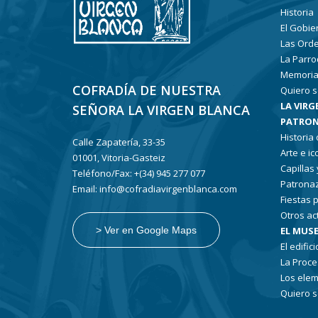
Historia
El Gobie
Las Ord
La Parro
Memoria
COFRADÍA DE NUESTRA
Quiero s
LA VIRG
SEÑORA LA VIRGEN BLANCA
PATRON
Historia
Calle Zapatería, 33-35
Arte e i
01001, Vitoria-Gasteiz
Capillas
Teléfono/Fax: +(34) 945 277 077
Patronaz
Email: info@cofradiavirgenblanca.com
Fiestas 
Otros ac
EL MUSE
> Ver en Google Maps
El edifici
La Proce
Los elem
Quiero s