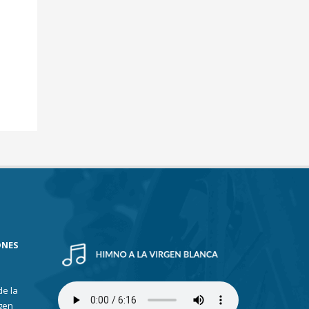
ONES
de la
gen