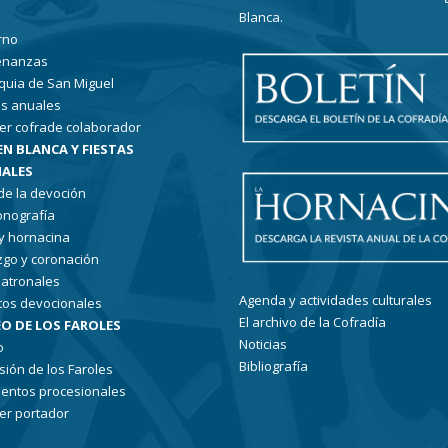
Blanca.
rno
enanzas
quia de San Miguel
s anuales
er cofrade colaborador
EN BLANCA Y FIESTAS
ALES
 de la devoción
conografía
 y hornacina
go y coronación
patronales
Agenda y actividades culturales
tos devocionales
El archivo de la Cofradía
O DE LOS FAROLES
Noticias
o
Bibliografía
sión de los Faroles
entos procesionales
er portador