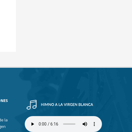
ONES
de la
gen