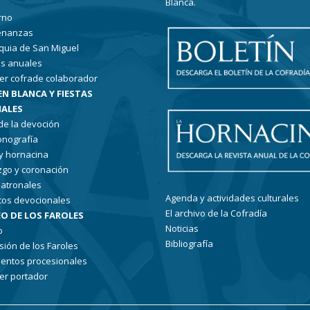
Blanca.
rno
enanzas
quia de San Miguel
s anuales
er cofrade colaborador
EN BLANCA Y FIESTAS
ALES
 de la devoción
conografía
 y hornacina
go y coronación
patronales
Agenda y actividades culturales
tos devocionales
El archivo de la Cofradía
O DE LOS FAROLES
Noticias
o
Bibliografía
sión de los Faroles
entos procesionales
er portador