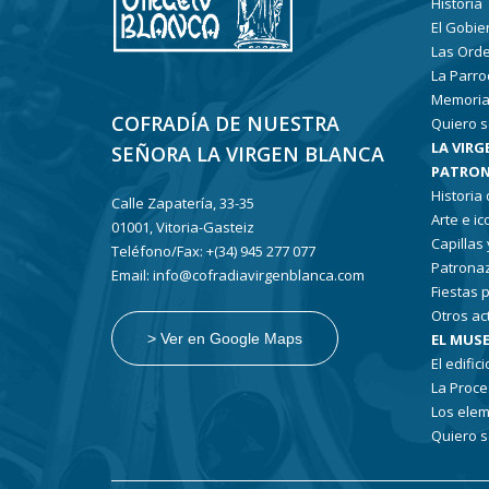
Historia
El Gobie
Las Ord
La Parro
Memoria
COFRADÍA DE NUESTRA
Quiero s
LA VIRG
SEÑORA LA VIRGEN BLANCA
PATRON
Historia
Calle Zapatería, 33-35
Arte e i
01001, Vitoria-Gasteiz
Capillas
Teléfono/Fax: +(34) 945 277 077
Patronaz
Email: info@cofradiavirgenblanca.com
Fiestas 
Otros ac
EL MUSE
> Ver en Google Maps
El edifici
La Proce
Los elem
Quiero s