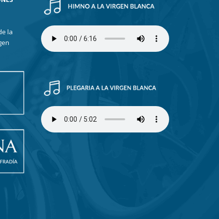
de la
gen