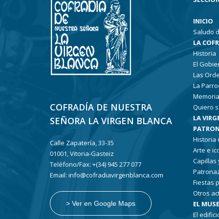
INICIO
Saludo d
LA COF
Historia
El Gobie
Las Ord
La Parro
Memoria
COFRADÍA DE NUESTRA
Quiero s
LA VIRG
SEÑORA LA VIRGEN BLANCA
PATRON
Historia
Calle Zapatería, 33-35
Arte e i
01001, Vitoria-Gasteiz
Capillas
Teléfono/Fax: +(34) 945 277 077
Patronaz
Email: info@cofradiavirgenblanca.com
Fiestas 
Otros ac
EL MUSE
> Ver en Google Maps
El edifici