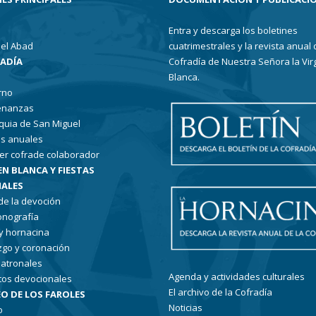
Entra y descarga los boletines
el Abad
cuatrimestrales y la revista anual 
RADÍA
Cofradía de Nuestra Señora la Vir
Blanca.
rno
enanzas
quia de San Miguel
s anuales
er cofrade colaborador
EN BLANCA Y FIESTAS
ALES
 de la devoción
conografía
 y hornacina
go y coronación
patronales
Agenda y actividades culturales
tos devocionales
El archivo de la Cofradía
O DE LOS FAROLES
Noticias
o