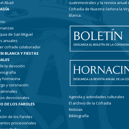
el Abad
cuatrimestrales y la revista anual 
RADÍA
Cofradía de Nuestra Señora la Vir
Blanca.
rno
enanzas
quia de San Miguel
s anuales
er cofrade colaborador
EN BLANCA Y FIESTAS
ALES
 de la devoción
conografía
 y hornacina
go y coronación
patronales
Agenda y actividades culturales
tos devocionales
El archivo de la Cofradía
O DE LOS FAROLES
Noticias
o
Bibliografía
sión de los Faroles
entos procesionales