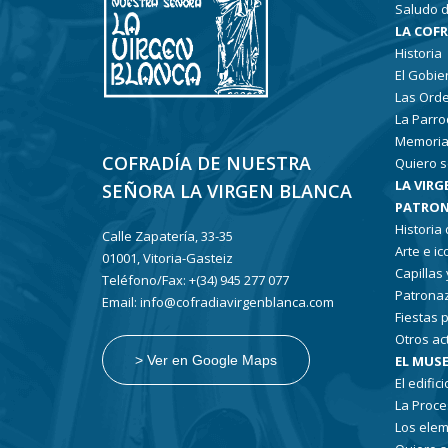
Saludo d
LA COF
Historia
El Gobie
Las Ord
La Parro
Memoria
COFRADÍA DE NUESTRA
Quiero s
LA VIRG
SEÑORA LA VIRGEN BLANCA
PATRON
Historia
Calle Zapatería, 33-35
Arte e i
01001, Vitoria-Gasteiz
Capillas
Teléfono/Fax: +(34) 945 277 077
Patronaz
Email: info@cofradiavirgenblanca.com
Fiestas 
Otros ac
EL MUSE
> Ver en Google Maps
El edifici
La Proce
Los elem