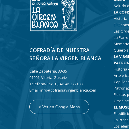
Saludo d
LA COF
Historia
El Gobie
Las Ord
La Parro
Memoria
COFRADÍA DE NUESTRA
Quiero s
LA VIRG
SEÑORA LA VIRGEN BLANCA
PATRON
Historia
Calle Zapatería, 33-35
Arte e i
01001, Vitoria-Gasteiz
Capillas
Teléfono/Fax: +(34) 945 277 077
Patronaz
Email: info@cofradiavirgenblanca.com
Fiestas 
Otros ac
EL MUSE
> Ver en Google Maps
El edifici
La Proce
Los elem