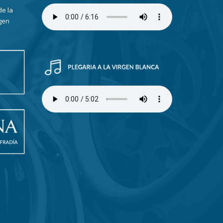
de la
gen