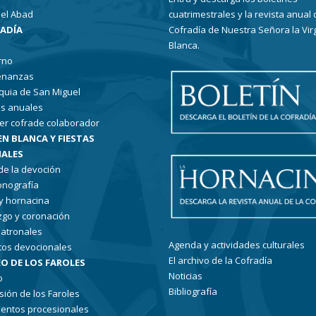
el Abad
cuatrimestrales y la revista anual 
RADÍA
Cofradía de Nuestra Señora la Vir
Blanca.
rno
enanzas
quia de San Miguel
s anuales
er cofrade colaborador
EN BLANCA Y FIESTAS
ALES
 de la devoción
conografía
 y hornacina
go y coronación
patronales
Agenda y actividades culturales
tos devocionales
El archivo de la Cofradía
O DE LOS FAROLES
Noticias
o
Bibliografía
sión de los Faroles
entos procesionales