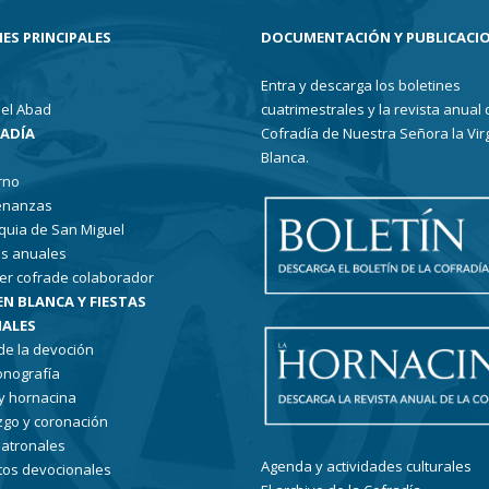
ES PRINCIPALES
DOCUMENTACIÓN Y PUBLICACI
Entra y descarga los boletines
el Abad
cuatrimestrales y la revista anual 
RADÍA
Cofradía de Nuestra Señora la Vir
Blanca.
rno
enanzas
quia de San Miguel
s anuales
er cofrade colaborador
EN BLANCA Y FIESTAS
ALES
 de la devoción
conografía
 y hornacina
go y coronación
patronales
Agenda y actividades culturales
tos devocionales