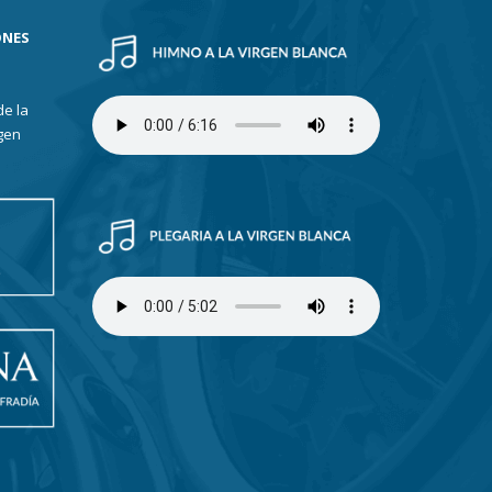
ONES
de la
gen