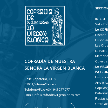
SECCION
INICIO
Saludo d
LA COF
Historia
El Gobie
Las Ord
La Parro
Memoria
COFRADÍA DE NUESTRA
Quiero s
LA VIRG
SEÑORA LA VIRGEN BLANCA
PATRON
Historia
Calle Zapatería, 33-35
Arte e i
01001, Vitoria-Gasteiz
Capillas
Teléfono/Fax: +(34) 945 277 077
Patronaz
Email: info@cofradiavirgenblanca.com
Fiestas 
Otros ac