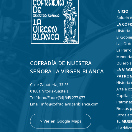
INICIO
Saludo d
LA COF
Historia
El Gobie
Las Ord
La Parro
Memoria
COFRADÍA DE NUESTRA
Quiero s
LA VIRG
SEÑORA LA VIRGEN BLANCA
PATRON
Historia
Calle Zapatería, 33-35
Arte e i
01001, Vitoria-Gasteiz
Capillas
Teléfono/Fax: +(34) 945 277 077
Patronaz
Email: info@cofradiavirgenblanca.com
Fiestas 
Otros ac
EL MUSE
> Ver en Google Maps
El edifici