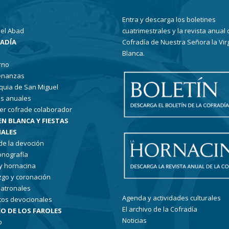
Entra y descarga los boletines
el Abad
cuatrimestrales y la revista anual 
RADÍA
Cofradía de Nuestra Señora la Vir
Blanca.
rno
enanzas
quia de San Miguel
s anuales
er cofrade colaborador
EN BLANCA Y FIESTAS
ALES
 de la devoción
conografía
 y hornacina
go y coronación
patronales
Agenda y actividades culturales
tos devocionales
El archivo de la Cofradía
O DE LOS FAROLES
Noticias
o