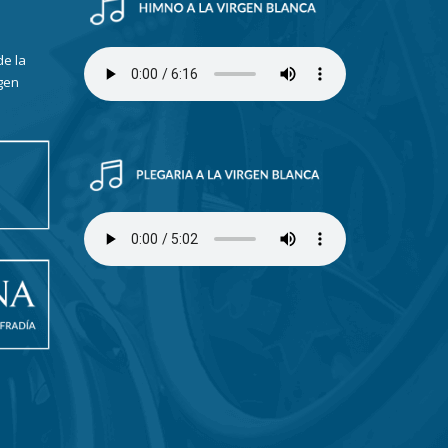
de la
gen