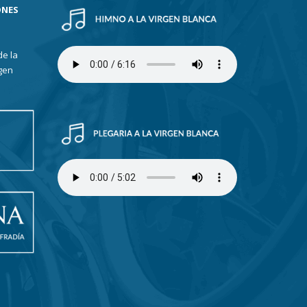
ONES
de la
gen