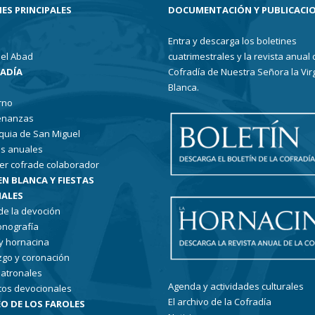
ES PRINCIPALES
DOCUMENTACIÓN Y PUBLICACI
Entra y descarga los boletines
el Abad
cuatrimestrales y la revista anual 
RADÍA
Cofradía de Nuestra Señora la Vir
Blanca.
rno
enanzas
quia de San Miguel
s anuales
er cofrade colaborador
EN BLANCA Y FIESTAS
ALES
 de la devoción
conografía
 y hornacina
go y coronación
patronales
Agenda y actividades culturales
tos devocionales
El archivo de la Cofradía
O DE LOS FAROLES