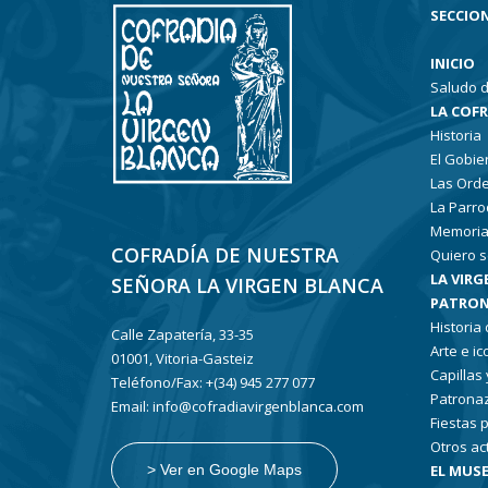
SECCION
INICIO
Saludo d
LA COF
Historia
El Gobie
Las Ord
La Parro
Memoria
COFRADÍA DE NUESTRA
Quiero s
LA VIRG
SEÑORA LA VIRGEN BLANCA
PATRON
Historia
Calle Zapatería, 33-35
Arte e i
01001, Vitoria-Gasteiz
Capillas
Teléfono/Fax: +(34) 945 277 077
Patronaz
Email: info@cofradiavirgenblanca.com
Fiestas 
Otros ac
EL MUSE
> Ver en Google Maps