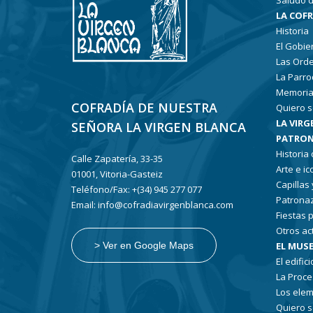
Saludo d
LA COF
Historia
El Gobie
Las Ord
La Parro
Memoria
COFRADÍA DE NUESTRA
Quiero s
LA VIRG
SEÑORA LA VIRGEN BLANCA
PATRON
Historia
Calle Zapatería, 33-35
Arte e i
01001, Vitoria-Gasteiz
Capillas
Teléfono/Fax: +(34) 945 277 077
Patronaz
Email: info@cofradiavirgenblanca.com
Fiestas 
Otros ac
EL MUSE
> Ver en Google Maps
El edifici
La Proce
Los elem
Quiero s