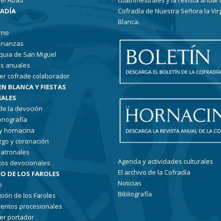
el Abad
cuatrimestrales y la revista anual 
RADÍA
Cofradía de Nuestra Señora la Vir
Blanca.
rno
enanzas
quia de San Miguel
s anuales
er cofrade colaborador
EN BLANCA Y FIESTAS
ALES
 de la devoción
conografía
 y hornacina
go y coronación
patronales
Agenda y actividades culturales
tos devocionales
El archivo de la Cofradía
O DE LOS FAROLES
Noticias
o
Bibliografía
sión de los Faroles
entos procesionales
er portador