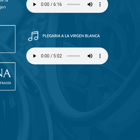
de la
gen