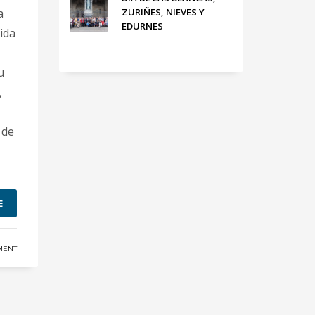
a
ZURIÑES, NIEVES Y
EDURNES
ida
u
,
 de
E
MENT