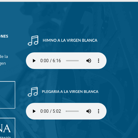
ONES
de la
gen