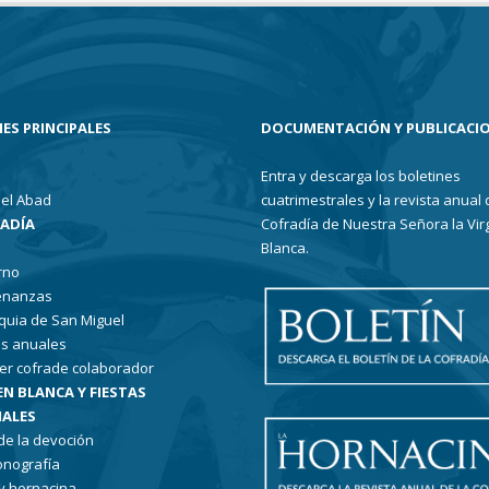
ES PRINCIPALES
DOCUMENTACIÓN Y PUBLICACI
Entra y descarga los boletines
el Abad
cuatrimestrales y la revista anual 
RADÍA
Cofradía de Nuestra Señora la Vir
Blanca.
rno
enanzas
quia de San Miguel
s anuales
er cofrade colaborador
EN BLANCA Y FIESTAS
ALES
 de la devoción
conografía
 y hornacina