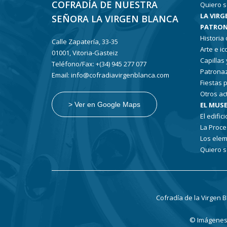
COFRADÍA DE NUESTRA
Quiero s
LA VIRG
SEÑORA LA VIRGEN BLANCA
PATRON
Historia
Calle Zapatería, 33-35
Arte e i
01001, Vitoria-Gasteiz
Capillas
Teléfono/Fax: +(34) 945 277 077
Patronaz
Email: info@cofradiavirgenblanca.com
Fiestas 
Otros ac
EL MUSE
> Ver en Google Maps
El edifici
La Proce
Los elem
Quiero s
Cofradía de la Virgen 
© Imágenes: 