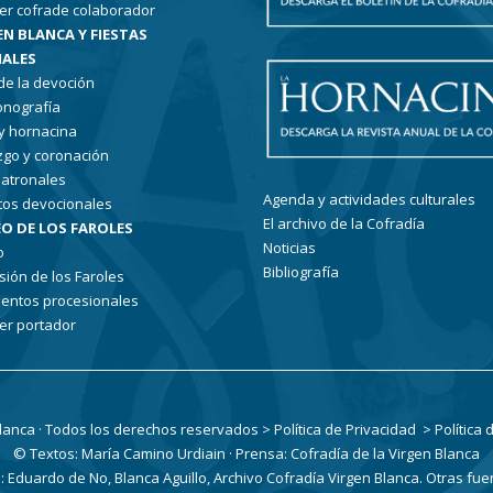
er cofrade colaborador
EN BLANCA Y FIESTAS
ALES
 de la devoción
conografía
 y hornacina
go y coronación
patronales
Agenda y actividades culturales
tos devocionales
El archivo de la Cofradía
O DE LOS FAROLES
Noticias
o
Bibliografía
sión de los Faroles
entos procesionales
er portador
Blanca · Todos los derechos reservados
> Política de Privacidad
> Política
© Textos: María Camino Urdiain · Prensa: Cofradía de la Virgen Blanca
Eduardo de No, Blanca Aguillo, Archivo Cofradía Virgen Blanca. Otras fue