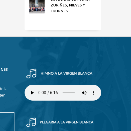
ZURIÑES, NIEVES Y
EDURNES
ONES
de la
gen