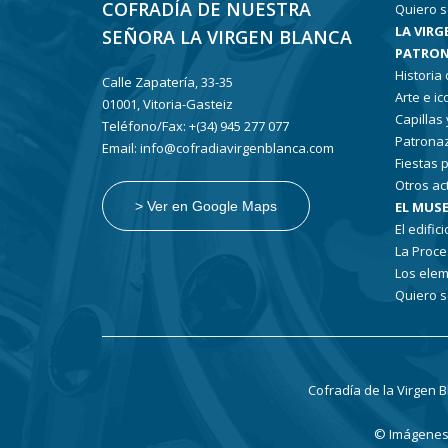
COFRADÍA DE NUESTRA
Quiero s
LA VIRG
SEÑORA LA VIRGEN BLANCA
PATRON
Historia
Calle Zapatería, 33-35
Arte e i
01001, Vitoria-Gasteiz
Capillas
Teléfono/Fax: +(34) 945 277 077
Patronaz
Email: info@cofradiavirgenblanca.com
Fiestas 
Otros ac
EL MUSE
> Ver en Google Maps
El edifici
La Proce
Los elem
Quiero s
Cofradía de la Virgen 
© Imágenes: 