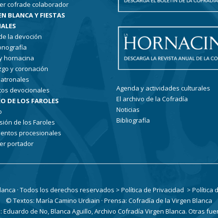
er cofrade colaborador
EN BLANCA Y FIESTAS
ALES
 de la devoción
conografía
 y hornacina
go y coronación
patronales
Agenda y actividades culturales
tos devocionales
El archivo de la Cofradía
O DE LOS FAROLES
Noticias
o
Bibliografía
sión de los Faroles
entos procesionales
er portador
Blanca · Todos los derechos reservados
> Política de Privacidad
> Política
© Textos: María Camino Urdiain · Prensa: Cofradía de la Virgen Blanca
Eduardo de No, Blanca Aguillo, Archivo Cofradía Virgen Blanca. Otras fue