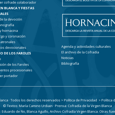
er cofrade colaborador
EN BLANCA Y FIESTAS
ALES
 de la devoción
conografía
 y hornacina
go y coronación
patronales
Agenda y actividades culturales
tos devocionales
El archivo de la Cofradía
O DE LOS FAROLES
Noticias
o
Bibliografía
sión de los Faroles
entos procesionales
er portador
Blanca · Todos los derechos reservados
> Política de Privacidad
> Política
© Textos: María Camino Urdiain · Prensa: Cofradía de la Virgen Blanca
Eduardo de No, Blanca Aguillo, Archivo Cofradía Virgen Blanca. Otras fue