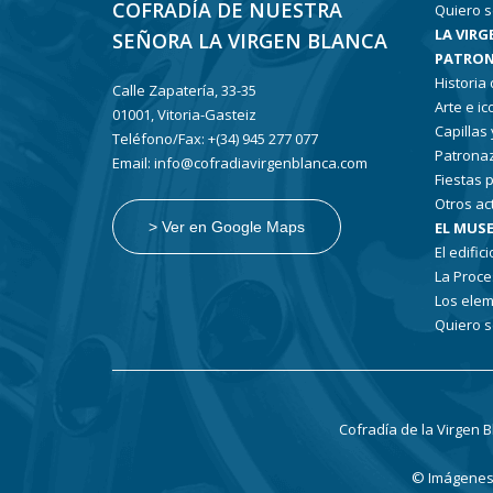
COFRADÍA DE NUESTRA
Quiero s
LA VIRG
SEÑORA LA VIRGEN BLANCA
PATRON
Historia
Calle Zapatería, 33-35
Arte e i
01001, Vitoria-Gasteiz
Capillas
Teléfono/Fax: +(34) 945 277 077
Patronaz
Email: info@cofradiavirgenblanca.com
Fiestas 
Otros ac
EL MUSE
> Ver en Google Maps
El edifici
La Proce
Los elem
Quiero s
Cofradía de la Virgen 
© Imágenes: 