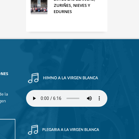
ZURIÑES, NIEVES Y
EDURNES
ONES
de la
gen