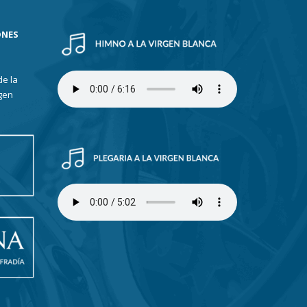
ONES
de la
gen