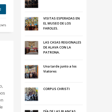
E
VISITAS ESPERADAS EN
EL MUSEO DE LOS
ENTS
FAROLES.
LAS CASAS REGIONALES
DE ALAVA CON LA
PATRONA.
Una tarde junto a los
Viatores
o,
CORPUS CHRISTI
ños
en
de
DÍA DE LAS BLANCAS,