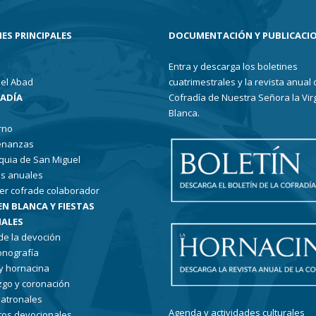
ES PRINCIPALES
DOCUMENTACIÓN Y PUBLICACI
Entra y descarga los boletines
el Abad
cuatrimestrales y la revista anual 
RADÍA
Cofradía de Nuestra Señora la Vir
Blanca.
rno
enanzas
quia de San Miguel
s anuales
er cofrade colaborador
EN BLANCA Y FIESTAS
ALES
 de la devoción
conografía
 y hornacina
go y coronación
patronales
Agenda y actividades culturales
tos devocionales