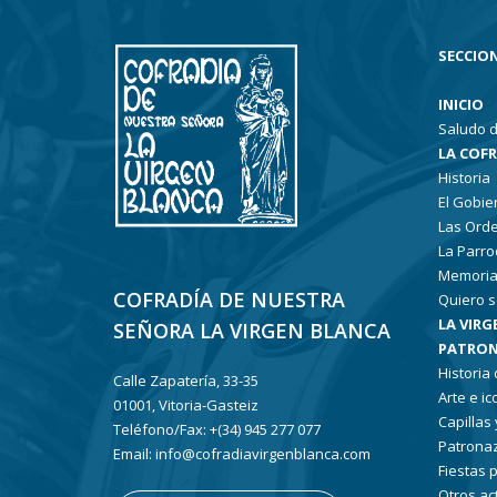
SECCION
INICIO
Saludo d
LA COF
Historia
El Gobie
Las Ord
La Parro
Memoria
COFRADÍA DE NUESTRA
Quiero s
LA VIRG
SEÑORA LA VIRGEN BLANCA
PATRON
Historia
Calle Zapatería, 33-35
Arte e i
01001, Vitoria-Gasteiz
Capillas
Teléfono/Fax: +(34) 945 277 077
Patronaz
Email: info@cofradiavirgenblanca.com
Fiestas 
Otros ac