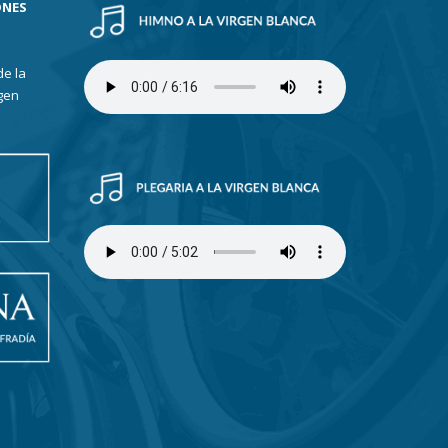
ONES
de la
gen