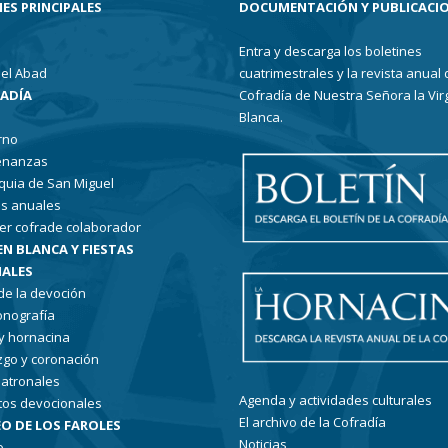
ES PRINCIPALES
DOCUMENTACIÓN Y PUBLICACI
Entra y descarga los boletines
el Abad
cuatrimestrales y la revista anual 
RADÍA
Cofradía de Nuestra Señora la Vir
Blanca.
rno
enanzas
quia de San Miguel
s anuales
er cofrade colaborador
EN BLANCA Y FIESTAS
ALES
 de la devoción
conografía
 y hornacina
go y coronación
patronales
Agenda y actividades culturales
tos devocionales
El archivo de la Cofradía
O DE LOS FAROLES
Noticias
o