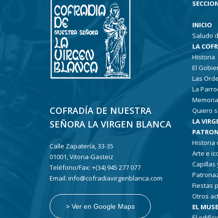
SECCION
INICIO
Saludo d
LA COF
Historia
El Gobie
Las Ord
La Parro
Memoria
COFRADÍA DE NUESTRA
Quiero s
LA VIRG
SEÑORA LA VIRGEN BLANCA
PATRON
Historia
Calle Zapatería, 33-35
Arte e i
01001, Vitoria-Gasteiz
Capillas
Teléfono/Fax: +(34) 945 277 077
Patronaz
Email: info@cofradiavirgenblanca.com
Fiestas 
Otros ac
EL MUSE
> Ver en Google Maps
El edifici