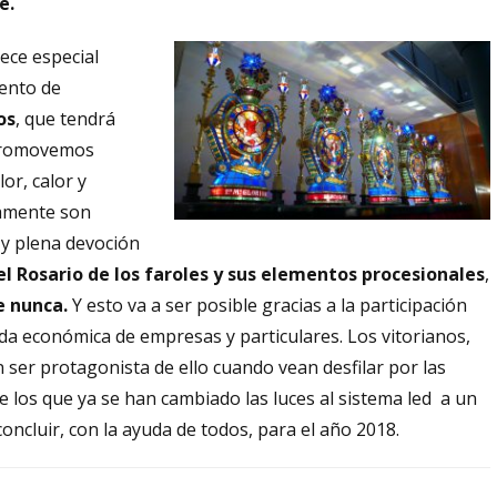
e.
ce especial
mento de
os
, que tendrá
 promovemos
lor, calor y
vamente son
 y plena devoción
el Rosario de los faroles y sus elementos procesionales
,
e nunca.
Y esto va a ser posible gracias a la participación
uda económica de empresas y particulares. Los vitorianos,
 ser protagonista de ello cuando vean desfilar por las
de los que ya se han cambiado las luces al sistema led a un
oncluir, con la ayuda de todos, para el año 2018.