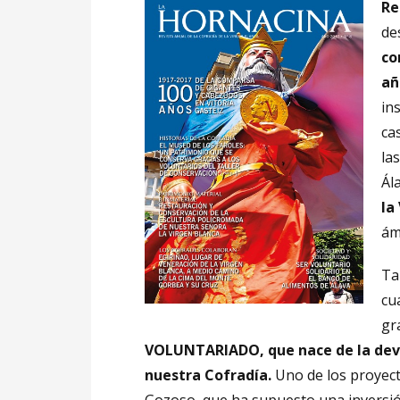
Re
de
co
añ
in
ca
la
Ál
la
ám
Ta
cu
gr
VOLUNTARIADO, que nace de la devoc
nuestra Cofradía.
Uno de los proyect