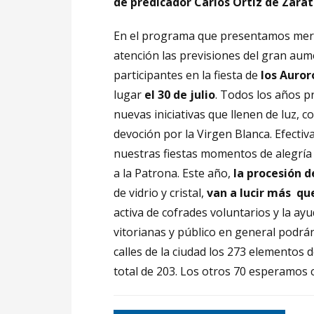
de
predicador Carlos Ortiz de Zárat
En el programa que presentamos mere
atención las previsiones del gran au
participantes en la fiesta de
los Auror
lugar
el 30 de julio
. Todos los años
nuevas iniciativas que llenen de luz, co
devoción por la Virgen Blanca. Efecti
nuestras fiestas momentos de alegría
a la Patrona. Este año,
la procesión d
de vidrio y cristal,
van a lucir más qu
activa de cofrades voluntarios y la ay
vitorianas y público en general podrán
calles de la ciudad los 273 elementos 
total de 203. Los otros 70 esperamos c