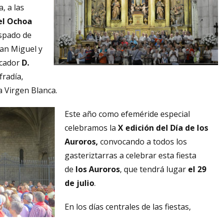
, a las
el Ochoa
ispado de
San Miguel y
icador
D.
fradía,
a Virgen Blanca.
Este año como efeméride especial
celebramos la
X edición del Día de los
Auroros,
convocando a todos los
gasteriztarras a celebrar esta fiesta
de
los Auroros
, que tendrá lugar
el 29
de julio
.
En los días centrales de las fiestas,