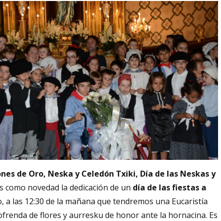
ones de Oro, Neska y Celedón Txiki, Día de las Neskas y
os como novedad la dedicación de un
día de las fiestas a
to, a las 12:30 de la mañana que tendremos una Eucaristía
a ofrenda de flores y aurresku de honor ante la hornacina. Es