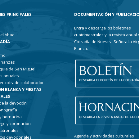
ES PRINCIPALES
DOCUMENTACIÓN Y PUBLICACI
Entra y descarga los boletines
el Abad
cuatrimestrales y la revista anual 
RADÍA
Cofradía de Nuestra Señora la Vir
Blanca.
rno
enanzas
quia de San Miguel
s anuales
er cofrade colaborador
EN BLANCA Y FIESTAS
ALES
 de la devoción
conografía
 y hornacina
go y coronación
patronales
Agenda y actividades culturales
tos devocionales