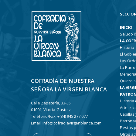
SECCION
INICIO
Saludo d
LA COF
Historia
El Gobie
Las Ord
La Parro
Memoria
COFRADÍA DE NUESTRA
Quiero s
LA VIRG
SEÑORA LA VIRGEN BLANCA
PATRON
Historia
Calle Zapatería, 33-35
Arte e i
01001, Vitoria-Gasteiz
Capillas
Teléfono/Fax: +(34) 945 277 077
Patronaz
Email: info@cofradiavirgenblanca.com
Fiestas 
Otros ac