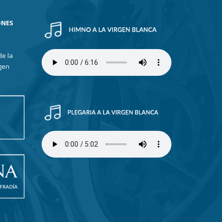
ONES
de la
gen